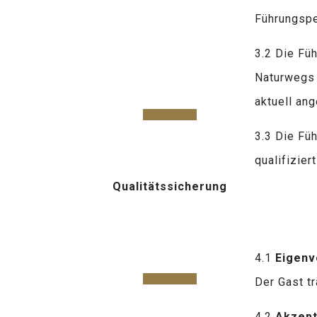
Führungsper
3.2 Die Füh
Naturwegs 
aktuell an
3.3 Die Fü
qualifizie
Qualitätssicherung
4.1
Eigenv
Der Gast t
4.2
Akzept