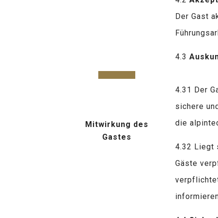
Der Gast a
Führungsar
4.3
Auskun
4.31 Der Ga
sichere und
die alpint
Mitwirkung des
Gastes
4.32 Liegt
Gäste verpf
verpflichte
informieren